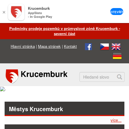
Krucemburk
×
OTEVŘÍT
AppSisto
- In Google Play
Podmínky prodeje pozemků v průmyslové zóně Krucemburk -
severní část
Hlavní stránka
|
Mapa stránek
|
Kontakt
Městys Krucemburk
více...