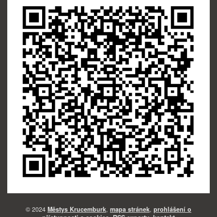
© 2024
Městys Krucemburk
,
mapa stránek
,
prohlášení o