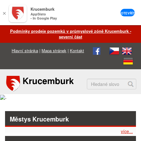
Krucemburk
×
OTEVŘÍT
AppSisto
- In Google Play
Podmínky prodeje pozemků v průmyslové zóně Krucemburk -
severní část
Hlavní stránka
|
Mapa stránek
|
Kontakt
Městys Krucemburk
více...