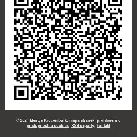
© 2024
Městys Krucemburk
,
mapa stránek
,
prohlášení o
přístupnosti a cookies
,
RSS exporty
,
kontakt