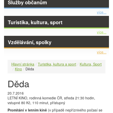
Služby občanům
více...
Turistika, kultura, sport
více...
Vzdělávání, spolky
více...
Hlavní stránka
Turistika, kultura a sport
Kultura, Sport
Kino
Děda
Děda
20.7.2016
LETNÍ KINO, rodinná komedie ČR, středa 21:30 hodin,
vstupné 80 Kč, 110 minut, přístupný
Promítání v letním kině
(v případě nepříznivého počasí se