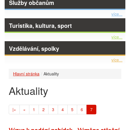
Služby občanům
více...
Turistika, kultura, sport
více...
Vzdělávání, spolky
více...
Hlavní stránka
Aktuality
Aktuality
(aktuální)
|«
«
1
2
3
4
5
6
7
Výzva k podání nabídek - Výměna střešní