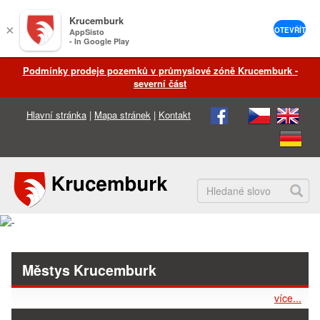
Krucemburk
×
OTEVŘÍT
AppSisto
- In Google Play
Podmínky prodeje pozemků v průmyslové zóně Krucemburk -
severní část
Hlavní stránka
|
Mapa stránek
|
Kontakt
Městys Krucemburk
více...