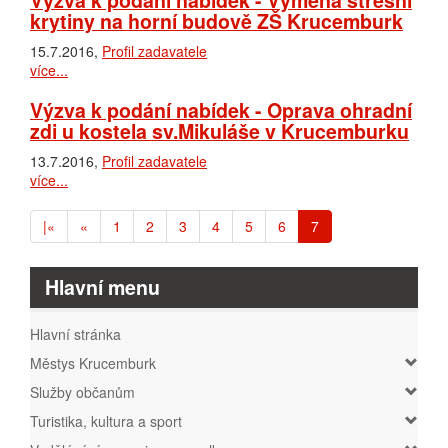
krytiny na horní budově ZŠ Krucemburk
15.7.2016,
Profil zadavatele
více...
Výzva k podání nabídek - Oprava ohradní
zdi u kostela sv.Mikuláše v Krucemburku
13.7.2016,
Profil zadavatele
více...
(aktuální)
|«
«
1
2
3
4
5
6
7
Hlavní menu
Hlavní stránka
Městys Krucemburk
Služby občanům
Turistika, kultura a sport